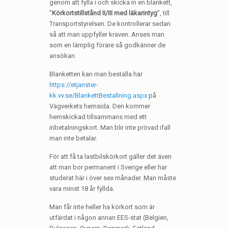
genom att fylla i och skicka in en blankett,
”
Körkortstillstånd II/III med läkarintyg
”, till
Transportstyrelsen. De kontrollerar sedan
så att man uppfyller kraven. Anses man
som en lämplig förare så godkänner de
ansökan.
Blanketten kan man beställa här
https://etjanster-
kk.vv.se/BlankettBestallning.aspx
på
Vägverkets hemsida. Den kommer
hemskickad tillsammans med ett
inbetalningskort. Man blir inte prövad ifall
man inte betalar.
För att få ta lastbilskörkort gäller det även
att man bor permanent i Sverige eller har
studerat här i över sex månader. Man måste
vara minst 18 år fyllda.
Man får inte heller ha körkort som är
utfärdat i någon annan EES-stat (Belgien,