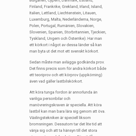
Bulgarien, Cypern, Danmark, Estland,
Finland, Frankrike, Grekland, Irland, Island,
Italien, Lettland, Liechtenstein, Litauen,
Luxemburg, Malta, Nederländerna, Norge,
Polen, Portugal, Rumänien, Slovakien,
Slovenien, Spanien, Storbritannien, Tjeckien,
Tyskland, Ungern och Österrike). Har man
ett körkort i något av dessa länder så kan
man byta ut det mot ett svenskt körkort.
Sedan måste man avlägga godkända prov.
Det finns precis som för andra körkort både
ett teoriprov och ett körprov (uppkörning)
även vad gäller lastbilskörkort.
Att köra tunga fordon är annorlunda än
vanliga personbilar och
manövreringskraven är speciella. Att köra
lastbil kan man bara lära sig genom att öva.
Växlingstekniken är speciell liksom
bromsningen. Dessutom tar det lite tid att
vänja sig och att ta hänsyn till det stora