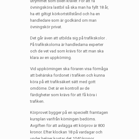
utrymmet som bilen kräver. För att få
övningsköra lastbil så ska man ha fyllt 18 år,
ha ett giltigt körkortstillstånd och ha en
handledare som är godkänd om man
övningskör privat.
Det går även att utbilda sig på trafikskolor .
På trafikskolorna är handledarna experter
och de vet vad som krävs för att man ska
klara av en uppkörning.
Vid uppkörningen ska föraren visa förmåga
att behärska fordonet i trafiken och kunna
köra på ett trafiksäkert sätt med gott
omdöme. Det är en kontroll av de
färdigheter som krävs för att få köra i
trafiken.
Körprovet bygger på en speciellt framtagen
kursplan varifrån körningen bedöms.
Avgiften för att avlägga ett körprov är 800
kronor. Efter klockan 18 på vardagar och
under helger kostar det 1040 kronor.