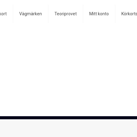
kort
Vägmärken
Teoriprovet
Mitt konto
Körkort