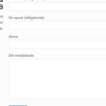
B
ett
Din epost (obligatorisk)
or
r.
Ämne
Ditt meddelande