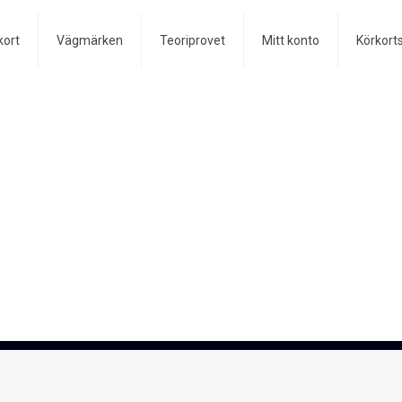
kort
Vägmärken
Teoriprovet
Mitt konto
Körkort