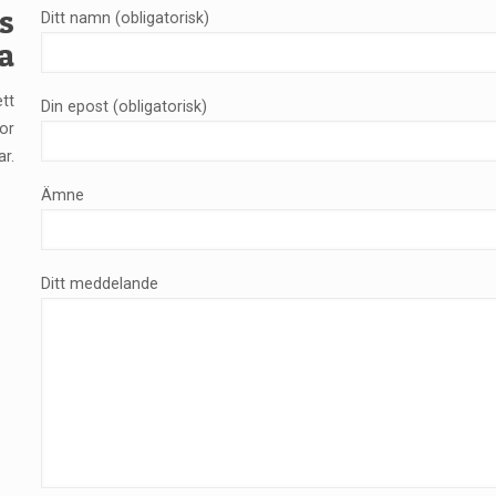
s
Ditt namn (obligatorisk)
a
ett
Din epost (obligatorisk)
or
r.
Ämne
Ditt meddelande